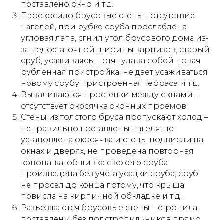
поставлено окно и т.д.
Перекосило брусовые стены - отсутствие
нагелей, при рубке сруба прослаблена
угловая лапа, сгнил угол брусового дома из-
за недостаточной ширины карнизов; старый
сруб, усаживаясь, потянула за собой новая
рубленная пристройка; не дает усаживаться
новому срубу пристроенная терраса и т.д.
Вываливаются простенки между окнами –
отсутствует окосячка оконных проемов.
Стены из толстого бруса пропускают холод –
неправильно поставлены нагеля, не
установлена окосячка и стены подвисли на
окнах и дверях, не проведена повторная
конопатка, обшивка свежего сруба
произведена без учета усадки сруба; сруб
не просел до конца потому, что крыша
повисла на кирпичной обкладке и т.д.
Разъезжаются брусовые стены – стропила
поставлены без подстропильников прямо