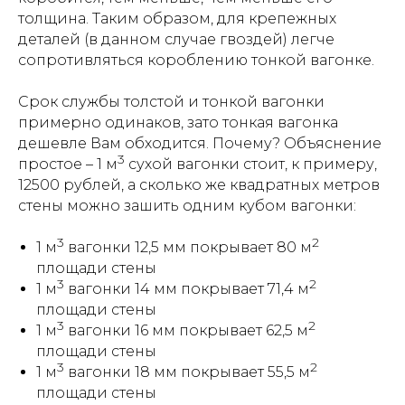
толщина. Таким образом, для крепежных
деталей (в данном случае гвоздей) легче
сопротивляться короблению тонкой вагонке.
Срок службы толстой и тонкой вагонки
примерно одинаков, зато тонкая вагонка
дешевле Вам обходится. Почему? Объяснение
3
простое – 1 м
сухой вагонки стоит, к примеру,
12500 рублей, а сколько же квадратных метров
стены можно зашить одним кубом вагонки:
3
2
1 м
вагонки 12,5 мм покрывает 80 м
площади стены
3
2
1 м
вагонки 14 мм покрывает 71,4 м
площади стены
3
2
1 м
вагонки 16 мм покрывает 62,5 м
площади стены
3
2
1 м
вагонки 18 мм покрывает 55,5 м
площади стены