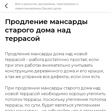
Все о ремонтах, достройках, пристройках и
перепланировках Вашего дома.
Продление мансарды
старого дома над
террасой
Продление мансарды дома над новой
террасой – работа достаточно простая, если
при этих работах внимательно учитывать
конструкцию деревянного дома и его крыши,
а так же устранив все дефекты, если они есть.
При продлении мансарды старого дома над
новой террасой необходимо хорошо утеплить
потолок террасы, поскольку утепление потолка
террасы, по сути, будет являться утеплением
пола мансарды – не забывайте, что в этом месте