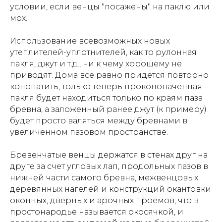
условии, если венцы "посажены" на паклю или
мох.
Использование всевозможных новых
утеплителей-уплотнителей, как то рулонная
пакля, джут и т.д., ни к чему хорошему не
приводят. Дома все равно придется повторно
конопатить, только теперь проконопаченная
пакля будет находиться только по краям паза
бревна, а заложенный ранее джут (к примеру)
будет просто валяться между бревнами в
увеличенном пазовом пространстве.
Бревенчатые венцы держатся в стенах друг на
друге за счет угловых лап, продольных пазов в
нижней части самого бревна, межвенцовых
деревянных нагелей и конструкций окантовки
оконных, дверных и арочных проемов, что в
простонародье называется окосячкой, и