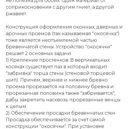
не полезна для обоих: один материал от
соприкосновения с другим гниет, а другой
ржавеет.
Конструкция оформления оконных, дверных и
арочных проемов (так называемая "окосячка")
тоже является неотъемлемой частью
бревенчатой стены. Устройство "окосячки"
решает 2 основных задачи:
1) Крепление простенков. В вертикальных
косяках существует паз в который входит
"забривка" торца стены (стеновой торцевой
шип). Причем, верхнее и нижнее бревно
проема прорезается на половину бревна и
прорезанная половина также "забривается",
дабы закрепить насквозь прорезанные венцы
к целым.
2) Обеспечение просадки бревенчатых стен.
Просадка обеспечивается за счет самой
конструкции "окосячки". При установке