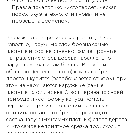
А вот по долговечности разница есть.
Правда пока только чисто теоретическая,
поскольку эта технология новая и не
проверена временем.
В чем же эта теоретическая разница? Как
известно, наружные слои бревна самые
плотные и, соответственно, самые прочные.
Направление слоев дерева параллельно
наружным границам бревна. В срубе из
обычного (естественного) кругляка бревно
просто шкурится (освобождается от коры), при
этом не нарушаются наружные (самые
плотные) слои дерева. Ствол дерева по своей
природе имеет форму конуса (комель-
вершина). При изготовлении на станках
оцилиндрованного бревна происходит
срезка наружных (самых плотных) слоев дерева
и, что самое неприятное, срезка происходит