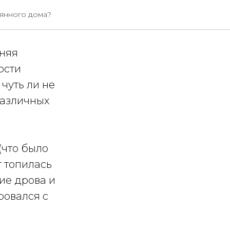
янного дома?
вняя
ости
чуть ли не
различных
(что было
т топилась
ие дрова и
ровался с