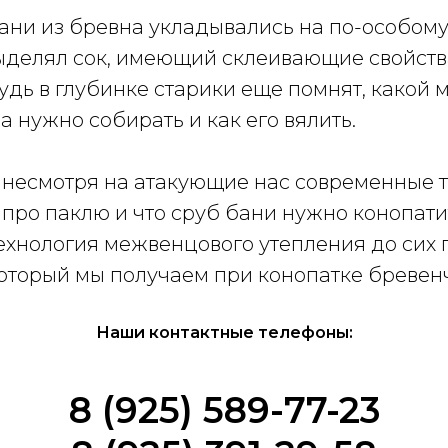
ани из бревна укладывались на по-особом
выделял сок, имеющий склеивающие свойств
удь в глубинке старики еще помнят, какой 
а нужно собирать и как его вялить.
о несмотря на атакующие нас современные 
про паклю и что сруб бани нужно конопати
ехнология межвенцового утепления до сих 
который мы получаем при конопатке бревенч
Наши контактные телефоны:
8 (925) 589-77-23