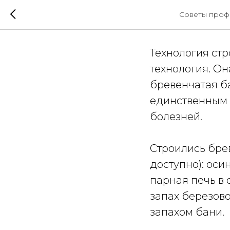
Баня из
Советы проф
Технология стр
технология. Он
бревенчатая ба
единственным 
болезней.
Строились бре
доступно): осин
парная печь в 
запах березово
запахом бани.