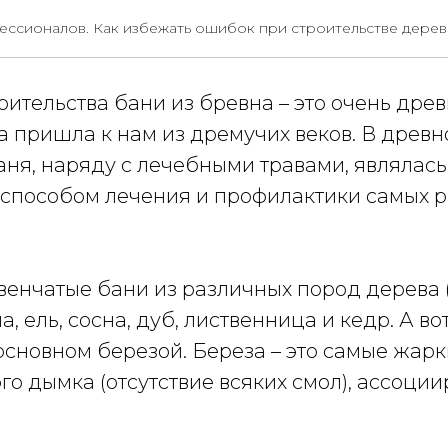
 бревен
ессионалов. Как избежать ошибок при строительстве дерев
оительства бани из бревна – это очень дре
а пришла к нам из дремучих веков. В древн
ня, наряду с лечебными травами, являлась 
способом лечения и профилактики самых 
венчатые бани из различных пород дерева 
а, ель, сосна, дуб, лиственница и кедр. А во
основном березой. Береза – это самые жарк
го дымка (отсутствие всяких смол), ассоции