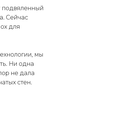
у подвяленный
а. Сейчас
мох для
технологии, мы
ть. Ни одна
пор не дала
атых стен.