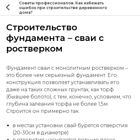
Советы профессионалов. Как избежать
ошибок при строительстве деревянного
дома?
Строительство
фундамента – сваи с
ростверком
Фундамент сваи с монолитным ростверком –
это более чем серьезный фундамент. Его
конструкция позволяет устанавливать его
даже на таких сложных грунтах, как торф
(бывшее болото), с тем, конечно, условием, что
глубина залеания торфа не более 1,5м.
Строится он примерно так:
в местах установки свай бурятся отверстия
(20-30см в диаметре)
в отверстия насыпается порция песка