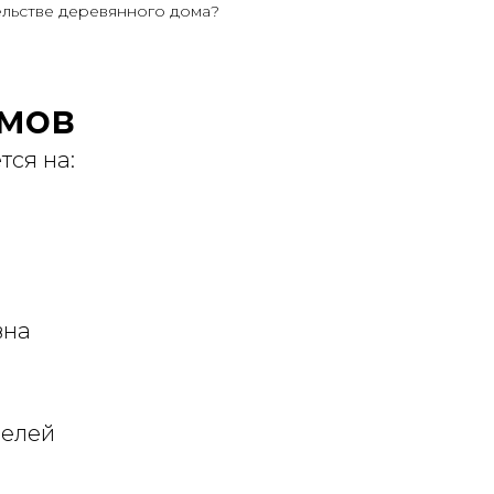
льстве деревянного дома?
омов
тся на:
вна
нелей