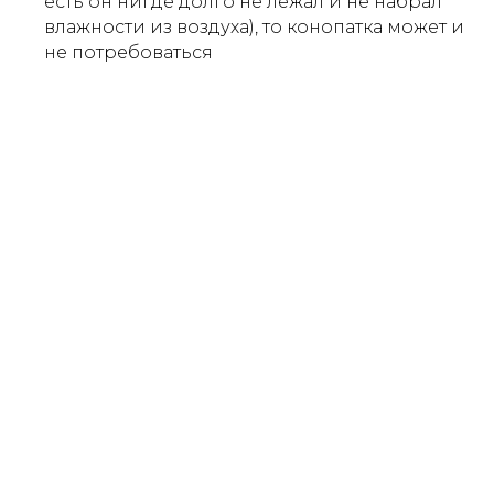
есть он нигде долго не лежал и не набрал
влажности из воздуха), то конопатка может и
не потребоваться
Наши контактные телефоны:
8 (925) 589-77-23