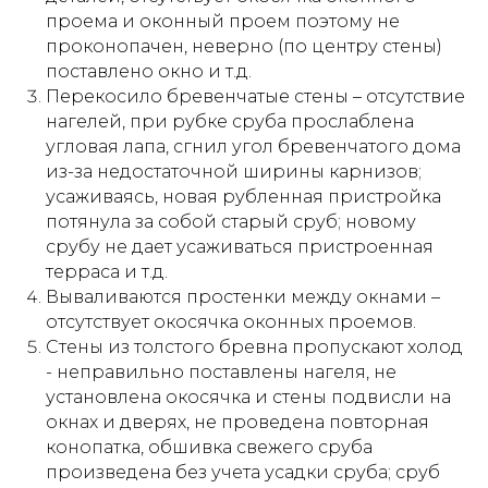
проема и оконный проем поэтому не
проконопачен, неверно (по центру стены)
поставлено окно и т.д.
Перекосило бревенчатые стены – отсутствие
нагелей, при рубке сруба прослаблена
угловая лапа, сгнил угол бревенчатого дома
из-за недостаточной ширины карнизов;
усаживаясь, новая рубленная пристройка
потянула за собой старый сруб; новому
срубу не дает усаживаться пристроенная
терраса и т.д.
Вываливаются простенки между окнами –
отсутствует окосячка оконных проемов.
Стены из толстого бревна пропускают холод
- неправильно поставлены нагеля, не
установлена окосячка и стены подвисли на
окнах и дверях, не проведена повторная
конопатка, обшивка свежего сруба
произведена без учета усадки сруба; сруб