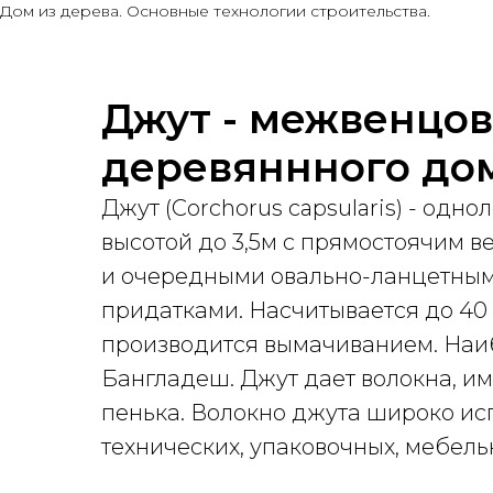
Дом из дерева. Основные технологии строительства.
Джут - межвенцов
деревяннного до
Джут (Corchorus capsularis) - одн
высотой до 3,5м с прямостоячим 
и очередными овально-ланцетным
придатками. Насчитывается до 40 
производится вымачиванием. Наи
Бангладеш. Джут дает волокна, и
пенька. Волокно джута широко ис
технических, упаковочных, мебельн