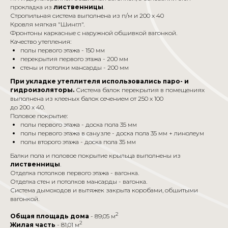
прокладка из
лиственницы
.
Стропильная система выполнена из п/м и 200 x 40
Кровля мягкая "Шингл".
Фронтоны каркасные с наружной обшивкой вагонкой.
Качество утепления:
полы первого этажа - 150 мм
перекрытия первого этажа - 200 мм
стены и потолки мансарды - 200 мм
При укладке утеплителя использовались паро- и
гидроизоляторы.
Система балок перекрытия в помещениях
выполнена из клееных балок сечением от 250 x 100
до 200 x 40.
Половое покрытие:
полы первого этажа - доска пола 35 мм
полы первого этажа в санузле - доска пола 35 мм + линолеум
полы второго этажа - доска пола 35 мм
Балки пола и половое покрытие крыльца выполнены из
лиственницы
.
Отделка потолков первого этажа - вагонка.
Отделка стен и потолков мансарды - вагонка.
Система дымоходов и вытяжек закрыта коробами, обшитыми
вагонкой.
2
Общая площадь дома
- 89,05 м
2
Жилая часть
- 81,01 м