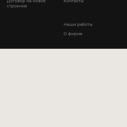
Договор на новое
Контакты
строение
Наши работы
О фирме
8 (925) 589-77-23
8 (925) 391-29-58
Старая версия сайта находится по адресу
old.spasemvashdom.ru