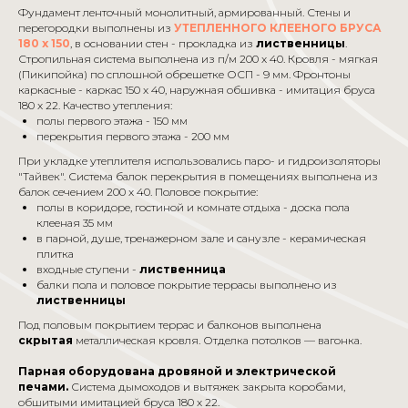
Фундамент ленточный монолитный, армированный. Стены и
перегородки выполнены из
УТЕПЛЕННОГО КЛЕЕНОГО БРУСА
180 x 150
, в основании стен - прокладка из
лиственницы
.
Стропильная система выполнена из п/м 200 x 40. Кровля - мягкая
(Пикипойка) по сплошной обрешетке ОСП - 9 мм. Фронтоны
каркасные - каркас 150 x 40, наружная обшивка - имитация бруса
180 x 22. Качество утепления:
полы первого этажа - 150 мм
перекрытия первого этажа - 200 мм
При укладке утеплителя использовались паро- и гидроизоляторы
"Тайвек". Система балок перекрытия в помещениях выполнена из
балок сечением 200 x 40. Половое покрытие:
полы в коридоре, гостиной и комнате отдыха - доска пола
клееная 35 мм
в парной, душе, тренажерном зале и санузле - керамическая
плитка
входные ступени -
лиственница
балки пола и половое покрытие террасы выполнено из
лиственницы
Под половым покрытием террас и балконов выполнена
скрытая
металлическая кровля. Отделка потолков — вагонка.
Парная оборудована дровяной и электрической
печами.
Система дымоходов и вытяжек закрыта коробами,
обшитыми имитацией бруса 180 x 22.