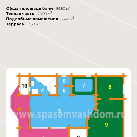
2
Общая площадь бани
- 85,80 м
.
2
Теплая часть
- 70,00 м
.
2
Подсобные помещения
- 2,42 м
.
2
Терраса
- 13,38 м
.