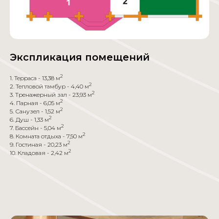
Экспликация помещений
2
1. Терраса - 13,38 м
2
2. Тепловой тамбур - 4,40 м
2
3. Тренажерный зал - 23,93 м
2
4. Парная - 6,05 м
2
5. Санузел - 1,52 м
2
6. Душ - 1,33 м
2
7. Бассейн - 5,04 м
2
8. Комната отдыха - 7,50 м
2
9. Гостиная - 20,23 м
2
10. Кладовая - 2,42 м